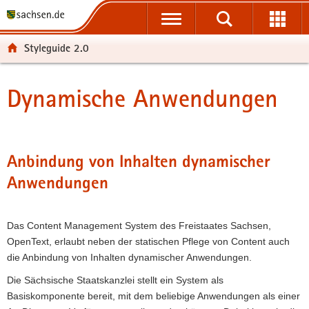
P
P
H
W
F
o
o
a
e
o
r
r
u
i
o
Styleguide 2.0
t
t
p
t
t
a
a
t
e
e
l
l
i
r
r
Dynamische Anwendungen
Hauptinhalt
ü
n
n
e
-
b
a
h
I
B
e
v
a
n
e
r
i
l
f
r
Anbindung von Inhalten dynamischer
g
g
t
o
e
Anwendungen
r
a
r
i
e
t
m
c
i
i
a
h
Das Content Management System des Freistaates Sachsen,
f
o
t
OpenText, erlaubt neben der statischen Pflege von Content auch
e
n
i
die Anbindung von Inhalten dynamischer Anwendungen.
n
o
d
n
Die Sächsische Staatskanzlei stellt ein System als
e
Basiskomponente bereit, mit dem beliebige Anwendungen als einer
N